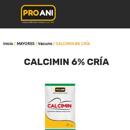
Ir
al
contenido
Inicio
/
MAYORES
/
Vacuno
/ CALCIMIN 6% CRÍA
CALCIMIN 6% CRÍA